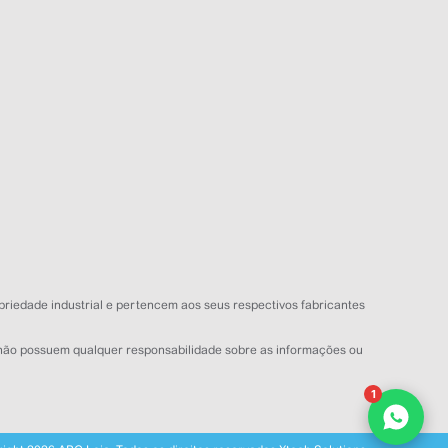
NOME
EMAIL
WHATSAPP
Aceito receber comunicações da APC Loja
Iniciar conversa
priedade industrial e pertencem aos seus respectivos fabricantes
c não possuem qualquer responsabilidade sobre as informações ou
1