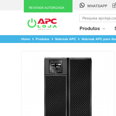
WHATSAPP
REVENDA AUTORIZADA
Produtos
Home
Produtos
Nobreak APC
Nobreak APC para Ser