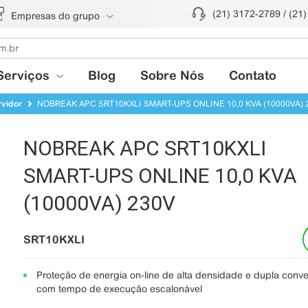
(21) 3172-2789 / (21
Empresas do grupo
Serviços
Blog
Sobre Nós
Contato
vidor
NOBREAK APC SRT10KXLI SMART-UPS ONLINE 10,0 KVA (10000VA) 
NOBREAK APC SRT10KXLI
SMART-UPS ONLINE 10,0 KVA
(10000VA) 230V
SRT10KXLI
Proteção de energia on-line de alta densidade e dupla conv
com tempo de execução escalonável