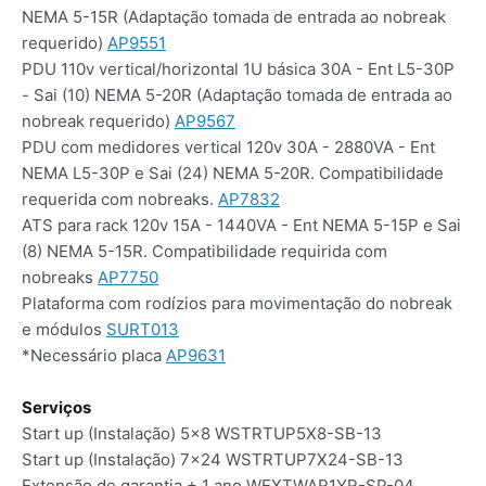
NEMA 5-15R (Adaptação tomada de entrada ao nobreak
requerido)
AP9551
PDU 110v vertical/horizontal 1U básica 30A - Ent L5-30P
- Sai (10) NEMA 5-20R (Adaptação tomada de entrada ao
nobreak requerido)
AP9567
PDU com medidores vertical 120v 30A - 2880VA - Ent
NEMA L5-30P e Sai (24) NEMA 5-20R. Compatibilidade
requerida com nobreaks.
AP7832
ATS para rack 120v 15A - 1440VA - Ent NEMA 5-15P e Sai
(8) NEMA 5-15R. Compatibilidade requirida com
nobreaks
AP7750
Plataforma com rodízios para movimentação do nobreak
e módulos
SURT013
*Necessário placa
AP9631
Serviços
Start up (Instalação) 5x8 WSTRTUP5X8-SB-13
Start up (Instalação) 7x24 WSTRTUP7X24-SB-13
Extensão de garantia + 1 ano WEXTWAR1YR-SP-04