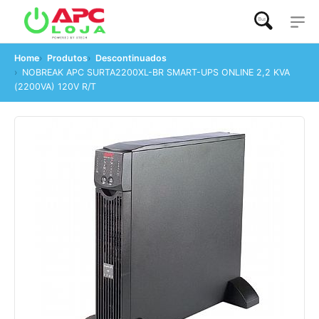
Buscar...
Home
Produtos
Descontinuados
NOBREAK APC SURTA2200XL-BR SMART-UPS ONLINE 2,2 KVA
(2200VA) 120V R/T