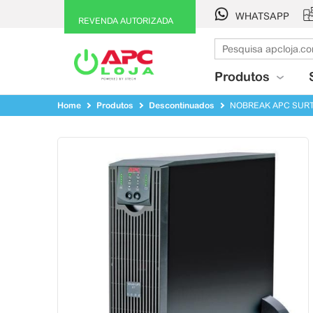
WHATSAPP
REVENDA AUTORIZADA
Produtos
Home
Produtos
Descontinuados
NOBREAK APC SURTA