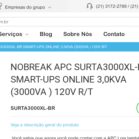
(21) 3172-2789 / (21
Empresas do grupo
Serviços
Blog
Sobre Nós
Contato
3000XL-BR SMART-UPS ONLINE 3,0KVA (3000VA ) 120V R/T
NOBREAK APC SURTA3000XL-
SMART-UPS ONLINE 3,0KVA
(3000VA ) 120V R/T
SURTA3000XL-BR
Veja a descrição geral do produto
Você sabia que agora você pode contar com a APC Loja tam