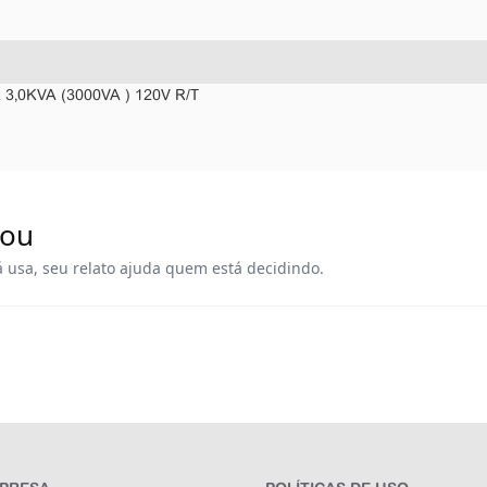
0KVA (3000VA ) 120V R/T
rou
á usa, seu relato ajuda quem está decidindo.