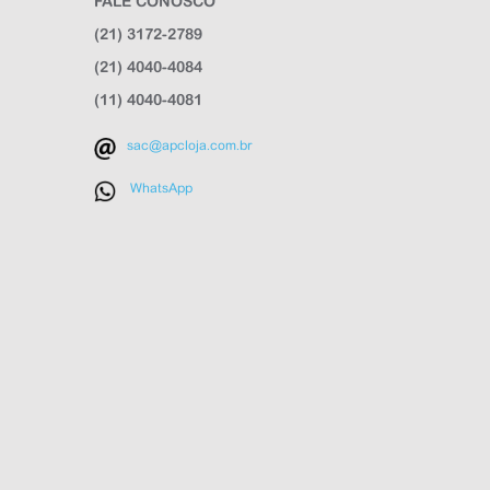
FALE CONOSCO
(21) 3172-2789
(21) 4040-4084
(11) 4040-4081
sac@apcloja.com.br
WhatsApp
APC Loja
Online agora
NOME