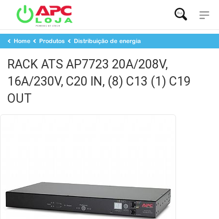
Buscar...
Home
Produtos
Distribuição de energia
Chave de transferência ATS APC
RACK ATS AP7723 20A/208V, 16A/230V, C20 IN, (8) C13 (1) C19 OUT
RACK ATS AP7723 20A/208V,
16A/230V, C20 IN, (8) C13 (1) C19
OUT