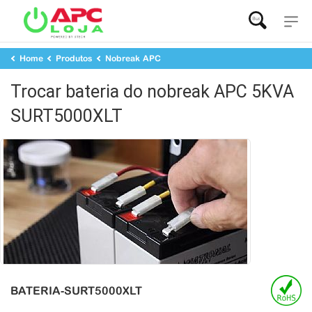
Buscar...
Home
Produtos
Nobreak APC
Bateria de Reposição para Nobreak APC
Trocar bateria do nobreak APC 5KVA SURT5000XLT
Trocar bateria do nobreak APC 5KVA
SURT5000XLT
BATERIA-SURT5000XLT