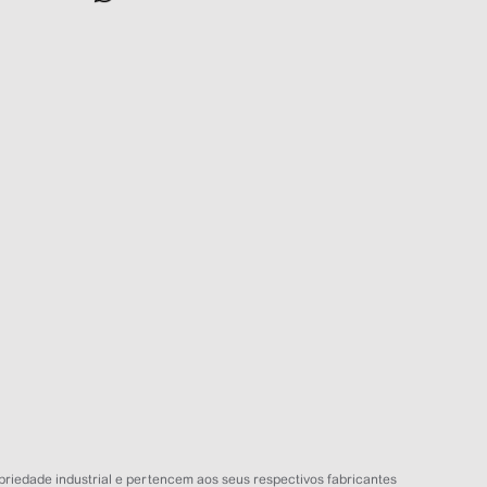
APC Loja
Online agora
NOME
EMAIL
WHATSAPP
Aceito receber comunicações da APC Loja
Iniciar conversa
priedade industrial e pertencem aos seus respectivos fabricantes