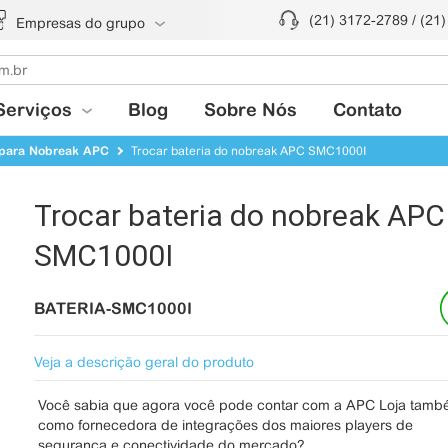
(21) 3172-2789 / (21
Empresas do grupo
Serviços
Blog
Sobre Nós
Contato
 para Nobreak APC
Trocar bateria do nobreak APC SMC1000I
Trocar bateria do nobreak APC
SMC1000I
BATERIA-SMC1000I
Veja a descrição geral do produto
Você sabia que agora você pode contar com a APC Loja tam
como fornecedora de integrações dos maiores players de
segurança e conectividade do mercado?