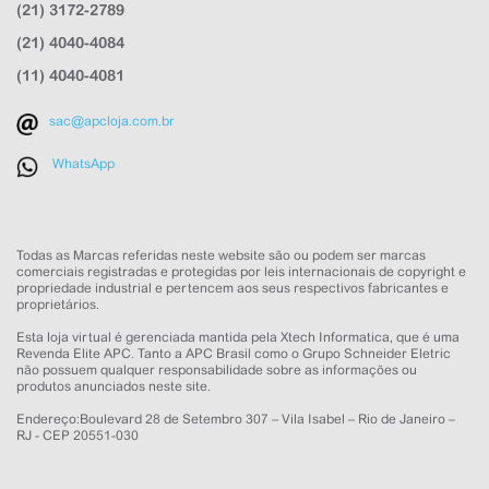
APC Loja
(21) 3172-2789
Online agora
(21) 4040-4084
(11) 4040-4081
sac@apcloja.com.br
WhatsApp
NOME
Todas as Marcas referidas neste website são ou podem ser marcas
comerciais registradas e protegidas por leis internacionais de copyright e
EMAIL
propriedade industrial e pertencem aos seus respectivos fabricantes e
proprietários.
WHATSAPP
Esta loja virtual é gerenciada mantida pela Xtech Informatica, que é uma
Revenda Elite APC. Tanto a APC Brasil como o Grupo Schneider Eletric
não possuem qualquer responsabilidade sobre as informações ou
produtos anunciados neste site.
Aceito receber comunicações da APC Loja
Endereço:Boulevard 28 de Setembro 307 – Vila Isabel – Rio de Janeiro –
RJ - CEP 20551-030
Iniciar conversa