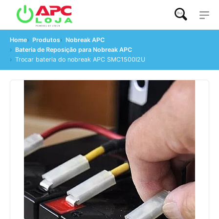
Buscar...
Home
Produtos
Nobreak APC
Bateria de Reposição para Nobreak APC
Trocar bateria do nobreak APC SMC1500I2U