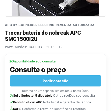
APC BY SCHNEIDER ELECTRIC
·
REVENDA AUTORIZADA
Trocar bateria do nobreak APC
SMC1500I2U
Part number
BATERIA-SMC1500I2U
Disponibilidade sob consulta
Consulte o preço
Pedir cotação
Retorno de um especialista em até 4 horas úteis.
Sul e Sudeste: 5 dias úteis
Outras regiões sob consulta
Produto oficial APC
Nota fiscal e garantia de fábrica
RoHS
Conforme diretiva de substâncias restritas