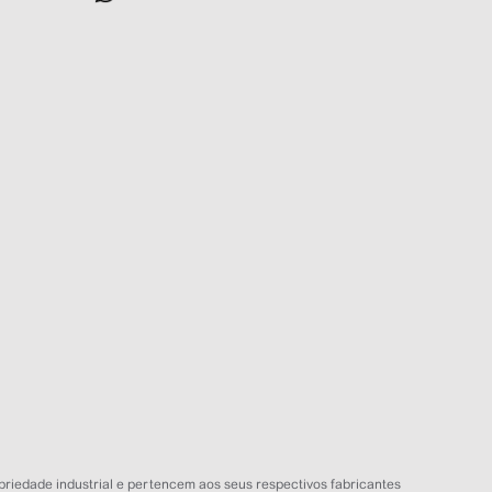
APC Loja
Online agora
NOME
EMAIL
WHATSAPP
Aceito receber comunicações da APC Loja
Iniciar conversa
priedade industrial e pertencem aos seus respectivos fabricantes