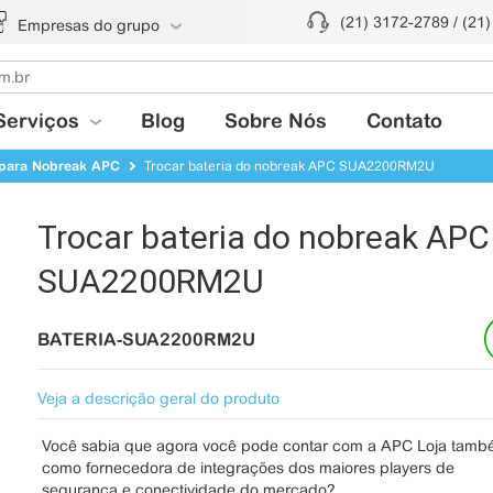
(21) 3172-2789 / (21
Empresas do grupo
Serviços
Blog
Sobre Nós
Contato
 para Nobreak APC
Trocar bateria do nobreak APC SUA2200RM2U
Trocar bateria do nobreak APC
SUA2200RM2U
BATERIA-SUA2200RM2U
Veja a descrição geral do produto
Você sabia que agora você pode contar com a APC Loja tam
como fornecedora de integrações dos maiores players de
segurança e conectividade do mercado?