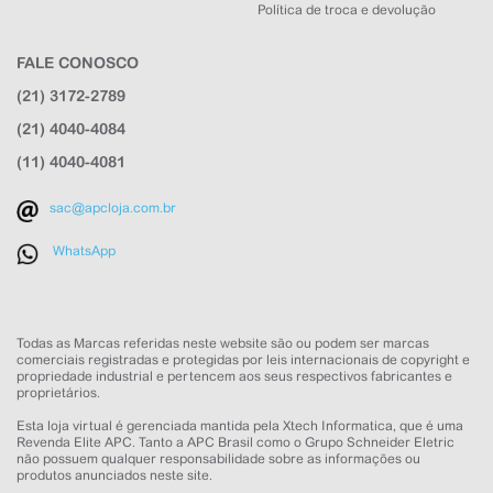
Política de troca e devolução
FALE CONOSCO
(21) 3172-2789
APC Loja
(21) 4040-4084
Online agora
(11) 4040-4081
sac@apcloja.com.br
WhatsApp
NOME
Todas as Marcas referidas neste website são ou podem ser marcas
comerciais registradas e protegidas por leis internacionais de copyright e
propriedade industrial e pertencem aos seus respectivos fabricantes e
EMAIL
proprietários.
Esta loja virtual é gerenciada mantida pela Xtech Informatica, que é uma
WHATSAPP
Revenda Elite APC. Tanto a APC Brasil como o Grupo Schneider Eletric
não possuem qualquer responsabilidade sobre as informações ou
produtos anunciados neste site.
Aceito receber comunicações da APC Loja