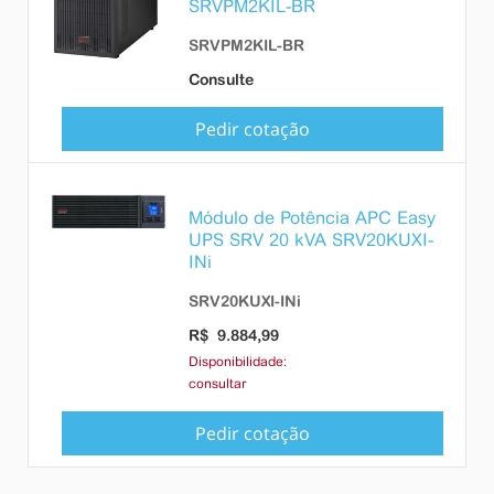
SRVPM2KIL-BR
SRVPM2KIL-BR
Consulte
Pedir cotação
Módulo de Potência APC Easy
UPS SRV 20 kVA SRV20KUXI-
INi
SRV20KUXI-INi
R$ 9.884,99
Disponibilidade:
consultar
Pedir cotação