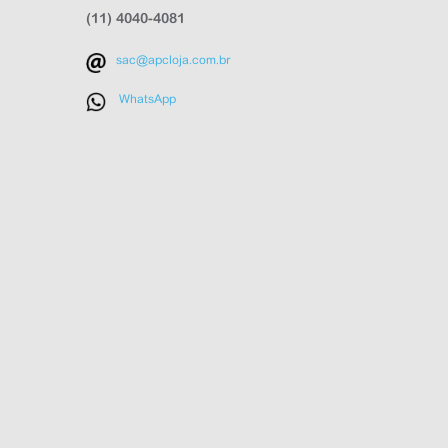
(11) 4040-4081
sac@apcloja.com.br
WhatsApp
APC Loja
Online agora
NOME
EMAIL
WHATSAPP