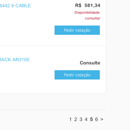
R$ 581,34
442 8 CABLE
Disponibilidade:
consultar
Pedir cotação
RACK AR3100
Consulte
Pedir cotação
1
2
3
4
5
6
>