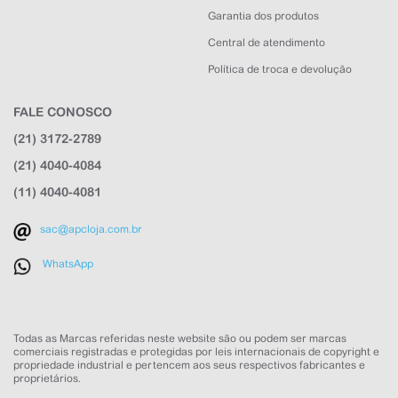
Garantia dos produtos
Central de atendimento
Política de troca e devolução
FALE CONOSCO
(21) 3172-2789
APC Loja
(21) 4040-4084
Online agora
(11) 4040-4081
sac@apcloja.com.br
WhatsApp
NOME
Todas as Marcas referidas neste website são ou podem ser marcas
comerciais registradas e protegidas por leis internacionais de copyright e
propriedade industrial e pertencem aos seus respectivos fabricantes e
EMAIL
proprietários.