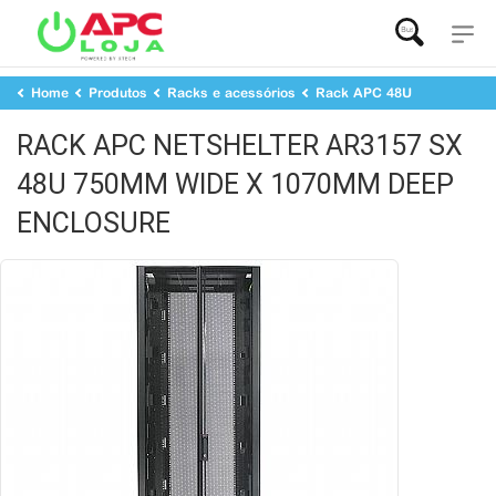
Buscar...
Home
Produtos
Racks e acessórios
Rack APC 48U
RACK APC NETSHELTER AR3157 SX 48U 750MM WIDE X 1070MM DEEP
RACK APC NETSHELTER AR3157 SX
ENCLOSURE
48U 750MM WIDE X 1070MM DEEP
ENCLOSURE