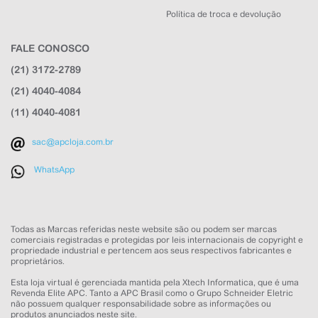
Política de troca e devolução
FALE CONOSCO
(21) 3172-2789
APC Loja
(21) 4040-4084
Online agora
(11) 4040-4081
sac@apcloja.com.br
WhatsApp
NOME
Todas as Marcas referidas neste website são ou podem ser marcas
comerciais registradas e protegidas por leis internacionais de copyright e
propriedade industrial e pertencem aos seus respectivos fabricantes e
EMAIL
proprietários.
Esta loja virtual é gerenciada mantida pela Xtech Informatica, que é uma
WHATSAPP
Revenda Elite APC. Tanto a APC Brasil como o Grupo Schneider Eletric
não possuem qualquer responsabilidade sobre as informações ou
produtos anunciados neste site.